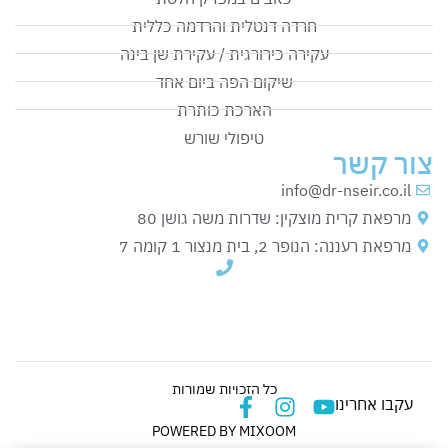
חרדה דנטלית והרדמה כללית
עקירה כירורגית / עקירת שן בינה
שיקום הפה ביום אחד
הארכת כותרת
טיפולי שורש
צור קשר
info@dr-nseir.co.il
מרפאת קרית מוצקין: שדרות משה גושן 80
מרפאת רעננה: הנופר 2, בית מנצור 1 קומה 7
כל הזכויות שמורות
עקבו אחרינו
POWERED BY MIXOOM